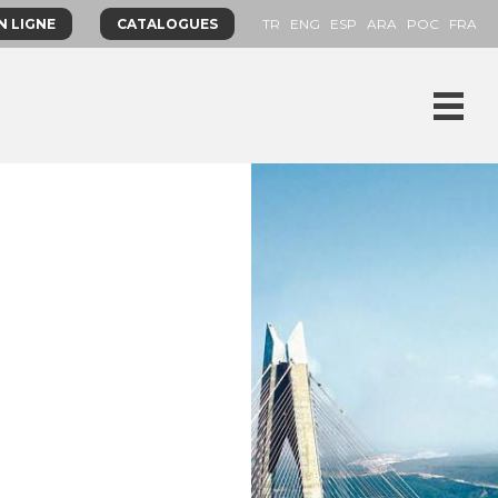
N LIGNE
CATALOGUES
TR
ENG
ESP
ARA
POC
FRA