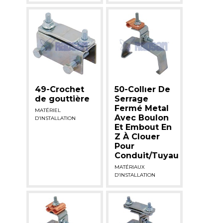
49-Crochet
50-Collıer De
de gouttière
Serrage
Fermé Metal
MATÉRIEL
Avec Boulon
D’INSTALLATION
Et Embout En
Z À Clouer
Pour
Conduit/Tuyau
MATÉRIAUX
D’INSTALLATION