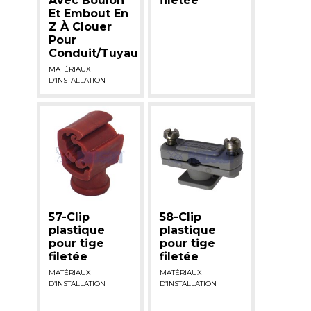
Avec Boulon
filetée
Et Embout En
Z À Clouer
Pour
Conduit/Tuyau
MATÉRIAUX
D’INSTALLATION
57-Clip
58-Clip
plastique
plastique
pour tige
pour tige
filetée
filetée
MATÉRIAUX
MATÉRIAUX
D’INSTALLATION
D’INSTALLATION