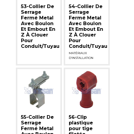
53-Collier De
54-Collier De
Serrage
Serrage
Fermé Metal
Fermé Metal
Avec Boulon
Avec Boulon
Et Embout En
Et Embout En
Z À Clouer
Z À Clouer
Pour
Pour
Conduit/Tuyau
Conduit/Tuyau
MATÉRIAUX
D’INSTALLATION
55-Collier De
56-Clip
Serrage
plastique
Fermé Metal
pour tige